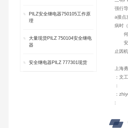
强行
PILZ安全继电器750105工作原
a
接点
理
病时
何
大量现货PILZ 750104安全继电
器
止因
安全继电器PILZ 777301现货
上海勇
：文
：
：zhiy
: