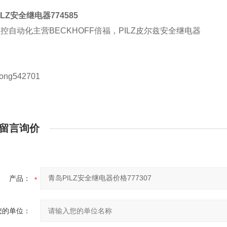
ILZ安全继电器774585
控自动化主营BECKHOFF倍福，PILZ皮尔兹安全继电器
工
ong542701
留言询价
产品：
您的单位：