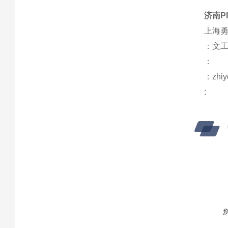
济南P
上海勇
：文
：
：zhiy
: