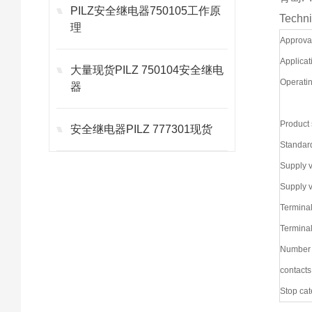
PILZ安全继电器750105工作原
Techni
理
Approva
Applicat
大量现货PILZ 750104安全继电
Operati
器
Product 
安全继电器PILZ 777301现货
Standar
Supply v
Supply v
Terminal
Terminal
Number
contacts
Stop cat