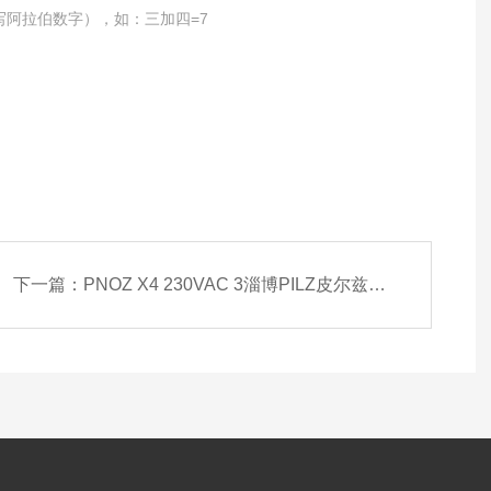
写阿拉伯数字），如：三加四=7
下一篇：
PNOZ X4 230VAC 3淄博PILZ皮尔兹774738