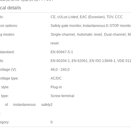
cal details
ls:
CE, cULus Listed, EAC (Eurasian), TÜV, CCC
ion options:
Safety gate monitor, Instantaneous E-STOP monitor
ng modes:
Single-channel, Automatic reset, Dual-channel, M
reset
standard:
EN 60947-5-1
ds:
EN 60204-1, EN 62061, EN ISO 13849-1, VDE 01
oltage (V):
48,0 - 240,0
oltage type:
AC/DC
 style:
Plug-in
 type:
Screw terminal
 of instantaneous safety
2
:
egory:
0