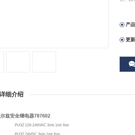
保证安
的精确
安全功
产
更
详细介绍
尔兹安全继电器787602
PU3Z 120-240VAC 3n/o 1n/c 6so
PU3Z 24VDC 3n/o 1n/c 6so