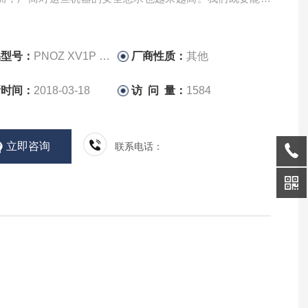
全、可靠性，又要保证活络、易保护性。这就对安全元器件
和合理的计划和选择提出了一定的恳求。
用在工业设备上的运用在发达国家已十分广泛，例如
品型号：
PNOZ XV1P C 30/2
厂商性质：
其他
新时间：
2018-03-18
访 问 量：
1584
立即咨询
联系电话：