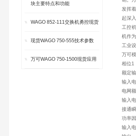
块主要特点和功能
发挥
起深
WAGO 852-111交换机勇控现货
工控
机作
现货WAGO 750-555技术参数
工业
万可模
万可WAGO 750-1500现货应用
相位
1
额定输入
输入电压范
电网额定
输入电流I
接通瞬
功率因
输入电压