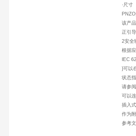
·尺寸
PNZO
该产
正引
2
安全
根据
IEC 6
}
可以
状态
请参
可以
插入
作为
参考