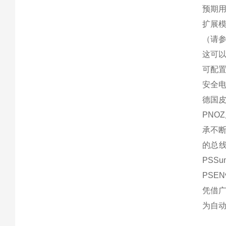
预期
扩展
（请参
这可
可配
安全
德国皮
PNO
承不
的总线
PSS
PSE
凭借
为自