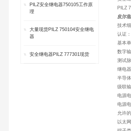
PILZ安全继电器750105工作原
PILZ
理
皮尔兹P
技术
大量现货PILZ 750104安全继电
认证：
器
基本
数字输
安全继电器PILZ 777301现货
测试脉
继电器
半导体
级联输
电源电
电源
允许的
以太网
端子