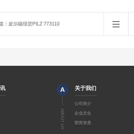
篇：
皮尔磁现货PILZ 773110
资讯
关于我们
A
闻
公司简介
ABOUT US
章
企业文化
荣营资质