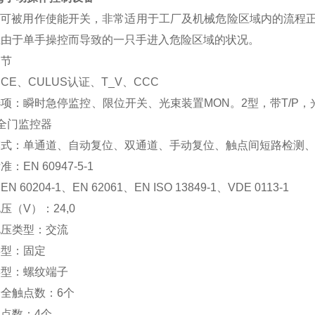
jog可被用作使能开关，非常适用于工厂及机械危险区域内的流
止由于单手操控而导致的一只手进入危险区域的状况。
细节
CE、CULUS认证、T_V、CCC
项：瞬时急停监控、限位开关、光束装置MON。2型，带T/P，光
全门监控器
模式：单通道、自动复位、双通道、手动复位、触点间短路检测
：EN 60947-5-1
N 60204-1、EN 62061、EN ISO 13849-1、VDE 0113-1
压（V）：24,0
电压类型：交流
类型：固定
类型：螺纹端子
全触点数：6个
点数：4个