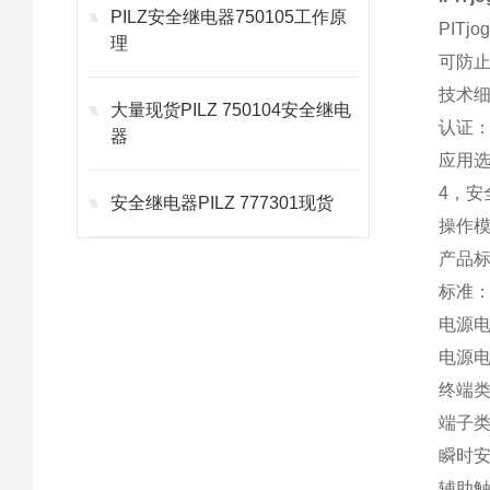
PILZ安全继电器750105工作原
PIT
理
可防
技术
大量现货PILZ 750104安全继电
认证：
器
应用选
4，安
安全继电器PILZ 777301现货
操作
产品标准
标准：E
电源电
电源
终端
端子
瞬时安
辅助触