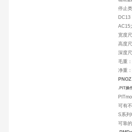
停止类
DC1
AC15
宽度尺
高度尺
深度尺寸
毛重：
净重：
PNOZ 
.PIT
操
PIT
可有
S系列
可靠