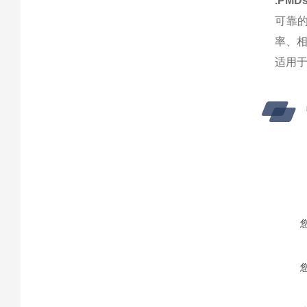
.PMDs
可靠
率、
适用