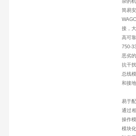
杂的
简易
WAG
接，
高可
750
恶劣
抗干
总线
和接
易于
通过相
操作
模块