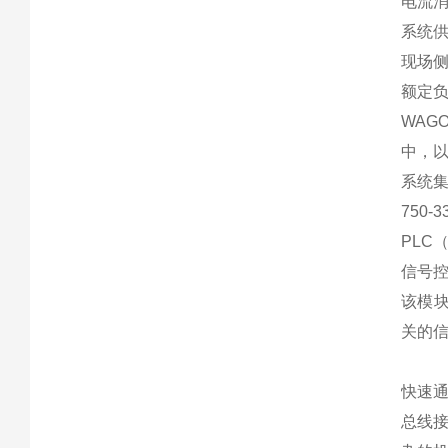
电流消
系统供
现场侧供
额定负
WAG
中，以
系统
750
PLC
信号
该模
关的
快速
总线