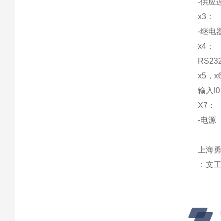
-供应
x3：
-继电
x4：
RS2
x5，x6
输入I0
X7：
-电源
上海勇
：文工