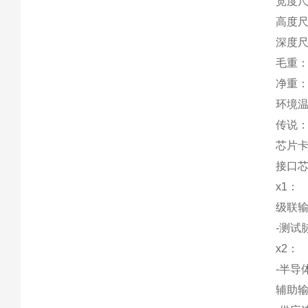
宽度尺
高度尺
深度尺
毛重：
净重：
环境温
传说
芯片
接口
x1：
级联输
-测试
x2：
-半导
辅助输