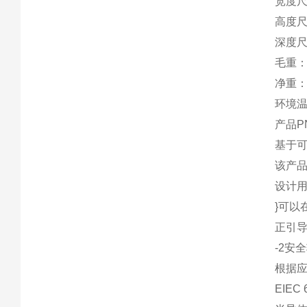
宽度尺
高度尺
深度尺
毛重：
净重：
环境温
产品PN
基于可
该产
设计
}可以
正引
-2安
根据应用
EIEC 