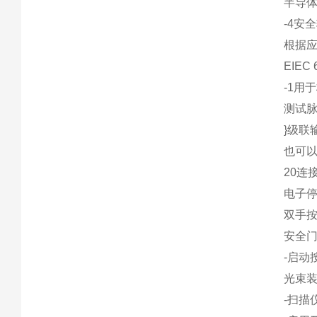
半导
-4安
根据应用
EIEC 
-1用
测试
}级联
也可
20连
电子
双手
安全
-启动
光束
-扫描