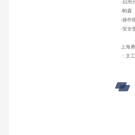
-启用
-帕森
-操作
-安全
上海勇
：文工