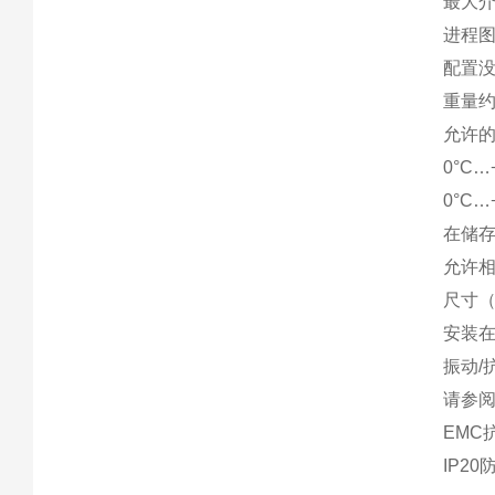
最大介
进程图
配置
重量约
允许的
0°C
0°C
在储存
允许相
尺寸（
安装在
振动/抗
请参
EMC抗
IP2