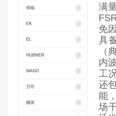
满量
倍福
F
EK
免
具备
EL
（典
HUBNER
内
工况
WAGO
还
万可
能，
模块
场