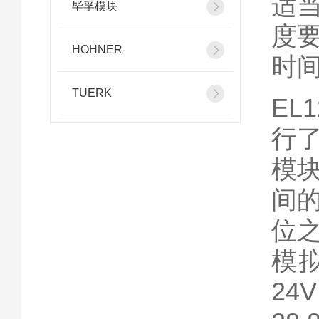
适
毕孚模块
度
HOHNER
时
TUERK
EL
行
模块
间的
位
模
24