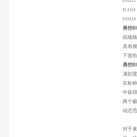
ES3112
EL3114
ES3114
勇控B
拟规
具有模
下面
勇控B
满刻
在标称
中获
两个极
动态
对于来