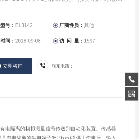
r和ErrorID:=dwTcHydErrCdEncType响应。轴被设置为错误
如果特定子功能块之一检测到问题，它将（如果可能）将轴
状态。然后，在MC_AxRtE
品型号：
EL3142
厂商性质：
其他
新时间：
2018-09-08
访 问 量：
1597
立即咨询
联系电话：
将具有电隔离的模拟测量信号传送到自动化装置。传感器
电隔离的供电端子(EL9xxx)提供工作电压。输入