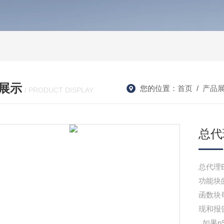
展示
您的位置：
首页
/
产品
/ PRODUCT DISPLAY
总代
总代理B
功能块
函数块
现和报
_如果p