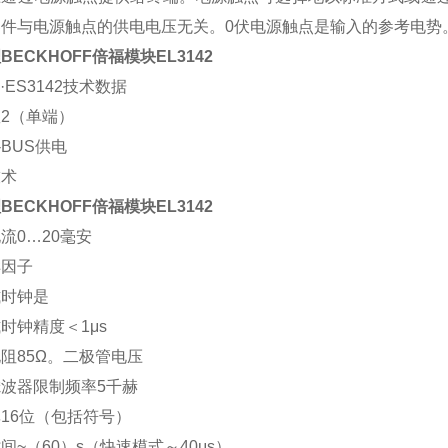
件与电源触点的供电电压无关。0伏电源触点是输入的参考电势。
BECKHOFF倍福模块EL3142
2·ES3142技术数据
2（单端）
-BUS供电
技术
BECKHOFF倍福模块EL3142
流0…20毫安
样因子
式时钟是
时钟精度＜1μs
阻85Ω。二极管电压
波器限制频率5千赫
16位（包括符号）
间~（60）s（快速模式～40μs）