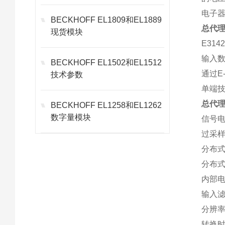
电子器
BECKHOFF EL1809和EL1889
总代理
现货模块
E314
输入数
BECKHOFF EL1502和EL1512
通过E
技术参数
单端
总代理
BECKHOFF EL1258和EL1262
数字量模块
信号电
过采
分布
分布式
内部电
输入滤
分辨率
转换时