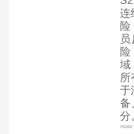
S
连
险
员
险
域
所
于
备
分
751002