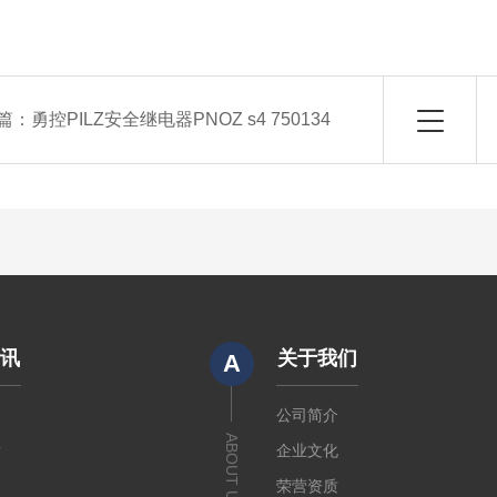
篇：
勇控PILZ安全继电器PNOZ s4 750134
资讯
关于我们
A
闻
公司简介
ABOUT US
章
企业文化
荣营资质