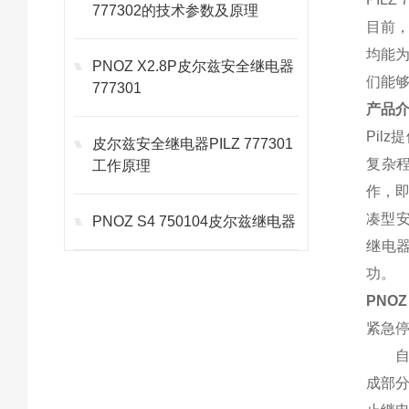
777302的技术参数及原理
目前，
均能
PNOZ X2.8P皮尔兹安全继电器
们能
777301
产品
Pil
皮尔兹安全继电器PILZ 777301
复杂程
工作原理
作，即
凑型安
PNOZ S4 750104皮尔兹继电器
继电
功。
PNOZ 
紧急
自19
成部