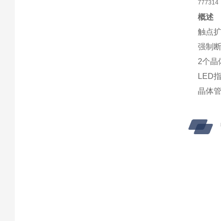
777314
概述
触点
强制
2个晶
LED
晶体管