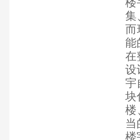
楼
集
而
能
在
设
宇
块
楼
当
楼