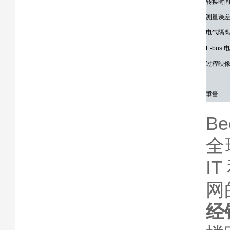
转换时
测量误
电气隔
E-bus
过程映
重量
B
全
IT
网
经