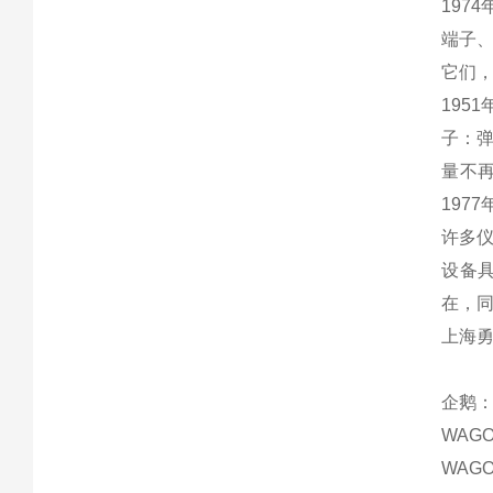
197
端子、
它们
195
子：
量不
197
许多仪
设备
在，同
上海
企鹅：2
WAG
WAG