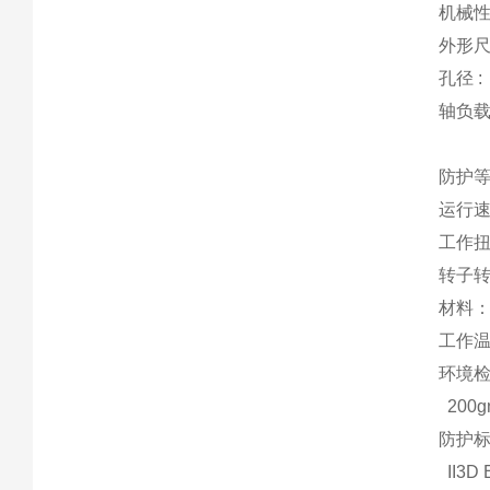
机械
外形尺
孔径
轴负
径
防护
运行
工作
转子转
材料
工作温度
环境检测
200
防护标准
II3D 