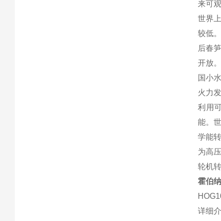
来可观
世界
较低
后春笋
开放。
国小水
火力
利用
能。
学能
为高
轮机
霍伯纳编
HOG1
详细介