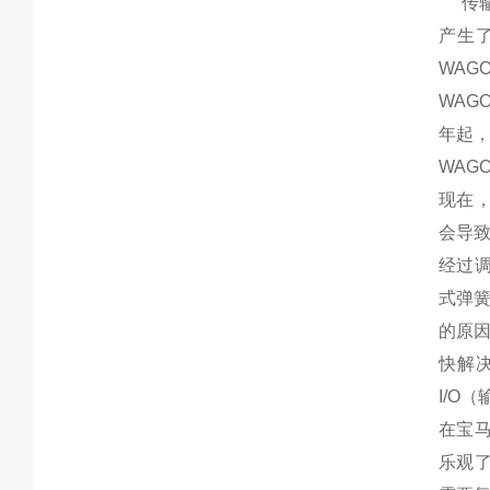
传
产生
WAGO
WAG
年起
WAGO
现在
会导
经过
式弹
的原
快解
I/O
（
在宝
乐观