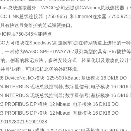
ibus
总线连接器外，
WAGO
公司还提供
CANopen
总线连接器（
,CC-LINK
总线连接器（
750-965
）和
Ethernet
连接器（
750-975
都具有快速且免维护的笼式弹簧接口。
 IO模块750-346性能特点
GO万可模块在
Speedway(
高速飙车
)
是在特别轨道上进行的一种
近，一种称为
WAGO-SPEEDWAY767
系列新型的具有
IP67
防护等
发的。创新的标记方法，多种安装方式，轻量化以及紧凑的设计
并且*封闭，可以抵抗恶劣的外部环境。
26 DeviceNet I/O-模块; 125-500 kBaud; 基板模块 16 DI/16 DO
324 INTERBUS 现场总线控制器; 数字量信号; 电子模块 16 DI/16 
824 INTERBUS 现场总线控制器; 数字量信号; 基板模块 16 DI/16
23 PROFIBUS DP 模块; 12 Mbaud; 电子模块 16 DI/16 DO
23 PROFIBUS DP 模块; 12 Mbaud; 基板模块 16 DI/16 DO
1901928021-51901928
26 DeviceNet I/O-模块; 125-500 kBaud; 电子模块 16 DI/16 DO