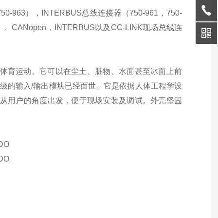
750-963
），
INTERBUS
总线连接器（
750-961
，
750-
）。
CANopen
，
INTERBUS
以及
CC-LINK
现场总线连
体育运动。它可以在尘土、脏物、水面甚至冰面上前
级的输入
/
输出模块已经面世。它是依据人体工程学设
*从用户的角度出发，便于现场安装及调试。外壳坚固
DO
 DO