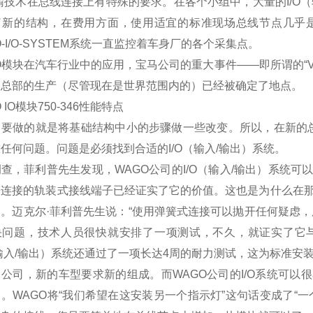
输技术在总线连接上有特殊的要求。在各个小组中，大量的
I/O
（
了新的结构，在费用方面，使用适宜的标准现场总线节点几乎
-I/O-SYSTEM
系统一直监控着车身厂的各个采集点。
O模块在汽车行业中的应用，宝马公司的重大事件
——
即所谓的
“
，总部的生产（尽管现在是世界范围内的）已经被确定了地点。
 IO模块750-346性能特点
，要做的就是将基础结构中小的步骤做一些改变。所以，在新的
致任何问题。问题是必须找到合适的
I/O
（输入
/
输出）系统。
调查，菲利普先生发现，
WAGO
公司的
I/O
（输入
/
输出）系统可
簧连接的轨装式接线端子已经证实了它的价值。这也是为什么在
因。迈克尔
·
菲利普先生说：
“
使用弹簧式连接可以抛开任何疑虑，
决问题，技术人员很快就安排了一项测试，不久，就证实了它
输入
/
输出）系统还通过了一项长达
4
周的耐力测试，这为标准安
马公司，新的车型要求新的组成。而
WAGO
公司的
I/O
系统可以很
了。
WAGO
将
“
我们希望在这安装另一个指示灯
”
这句话变成了
“
一