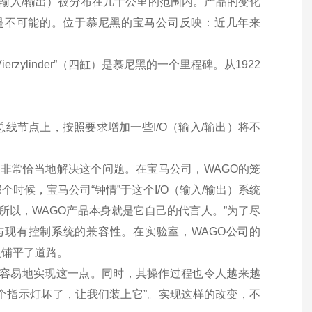
输入
/
输出）被分布在几千公里的范围内。产品的变化
是不可能的。位于慕尼黑的宝马公司反映：近几年来
Vierzylinder”
（四缸）是慕尼黑的一个里程碑。从
1922
总线节点上，按照要求增加一些
I/O
（输入
/
输出）将不
以非常恰当地解决这个问题。在宝马公司，
WAGO
的笼
那个时候，宝马公司
“
钟情
”
于这个
I/O
（输入
/
输出）系统
所以，
WAGO
产品本身就是它自己的代言人。
”
为了尽
与现有控制系统的兼容性。在实验室，
WAGO
公司的
装铺平了道路。
容易地实现这一点。同时，其操作过程也令人越来越
个指示灯坏了，让我们装上它
”
。实现这样的改变，不