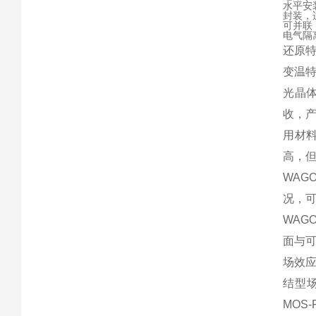
水平安
封装，
可并联
电气隔离
还原
变温
光晶体
收，
用材
高，但
WA
况，
WAG
面与
场效应
结型场效
MOS