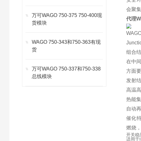
会聚
万可WAGO 750-375 750-400现
代理WA
货模块
WAG
WAGO 750-343和750-363有现
Junct
货
组合
在中
万可WAGO 750-337和750-338
方面
总线模块
发射
高温高
热能
自动
催化
燃烧
开关稳
适用于