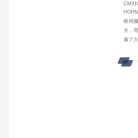
CM310
HO
映伺
大，带
展了