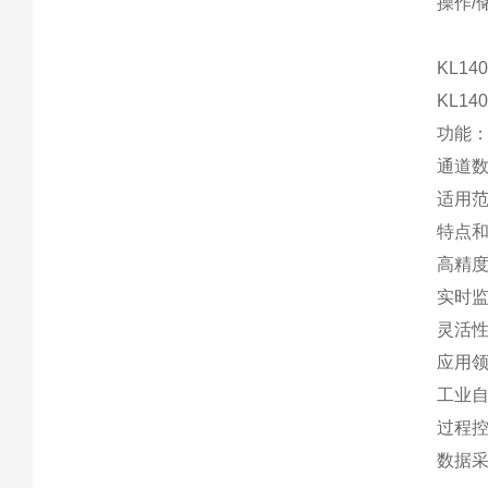
操作/储
KL1
KL1
功能：
通道
适用
特点
高精度
实时
灵活性
应用
工业自
过程
数据