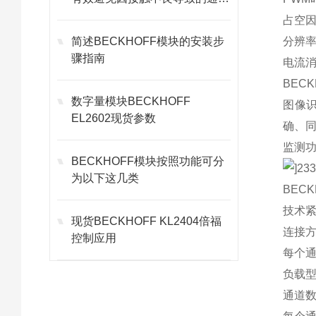
故障
占空因
简述BECKHOFF模块的安装步
分辨率
骤指南
电流消
BEC
数字量模块BECKHOFF
图像
EL2602现货参数
确、
监测
BECKHOFF模块按照功能可分
为以下这几类
BEC
技术
现货BECKHOFF KL2404倍福
连接
控制应用
每个通
负载
通道数