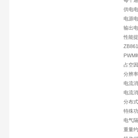
每个通
供电电
电源电
输出电
性能提
ZB8
PWM
占空因
分辨率
电流消
电流消
分布
特殊
电气隔
重量约