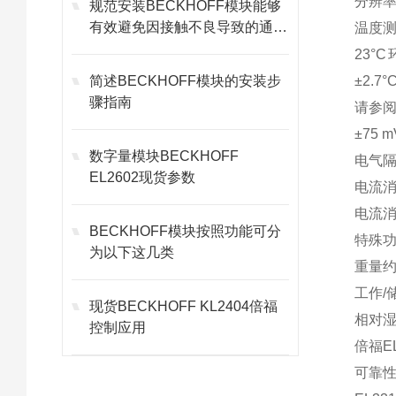
分辨率1
规范安装BECKHOFF模块能够
有效避免因接触不良导致的通讯
温度测
故障
23°
简述BECKHOFF模块的安装步
±2.7
骤指南
请参
±75
数字量模块BECKHOFF
电气隔
EL2602现货参数
电流消
电流消
BECKHOFF模块按照功能可分
特殊
为以下这几类
重量约
工作/储
现货BECKHOFF KL2404倍福
相对湿
控制应用
倍福E
可靠