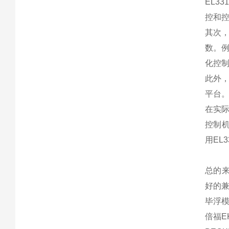
EL3
控和
其次，
数。
化控
此外，
平台
在实际
控制机
用EL
总的来
好的
毕浮模块
倍福EK