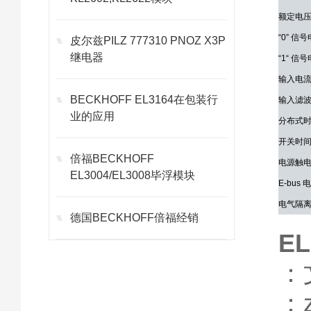
额定电
“0” 信
皮尔兹PILZ 777310 PNOZ X3P
继电器
“1“ 信
输入电
BECKHOFF EL3164在包装行
输入滤
业的应用
分布式
开关时
倍福BECKHOFF
电源触
EL3004/EL3008毕浮模块
E-bus
电气隔
德国BECKHOFF倍福经销
EL
：
：z