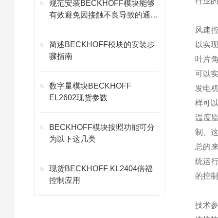
行业的
规范安装BECKHOFF模块能够
有效避免因接触不良导致的通讯
故障
风速控
简述BECKHOFF模块的安装步
以实
骤指南
叶片角
可以
数字量模块BECKHOFF
发电机
EL2602现货参数
样可
温度
BECKHOFF模块按照功能可分
制。
为以下这几类
总的来
统运行
现货BECKHOFF KL2404倍福
的控
控制应用
技术