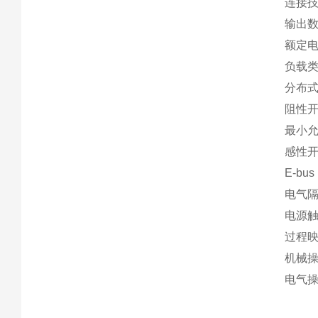
连接
输出数
额定电压
负载
分布式
阻性开关
最小允
感性
E-bu
电气隔离
电源触
过程映
机械操作
电气