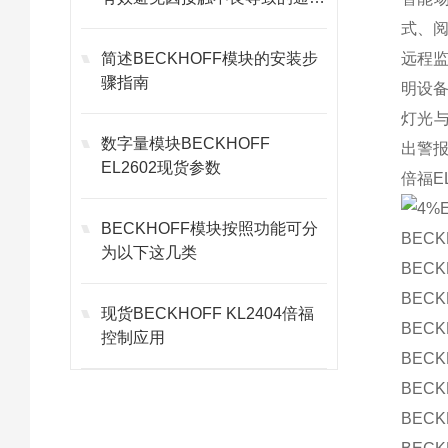
故障
式、
简述BECKHOFF模块的安装步
远程
骤指南
明设
灯光与
数字量模块BECKHOFF
出警
EL2602现货参数
倍福E
BECKHOFF模块按照功能可分
BEC
为以下这几类
BEC
BEC
现货BECKHOFF KL2404倍福
BEC
控制应用
BEC
BEC
BEC