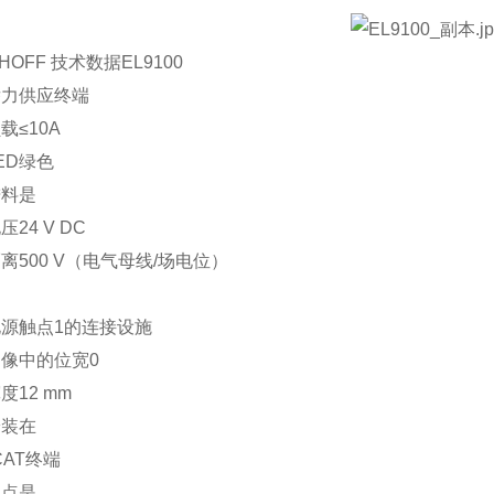
HOFF 技术数据EL9100
潜力供应终端
载≤10A
ED绿色
进料是
24 V DC
离500 V（电气母线/场电位）
源触点1的连接设施
像中的位宽0
度12 mm
安装在
rCAT终端
触点是