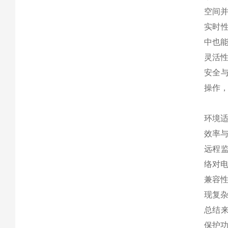
空间
实时性
中也
灵活性
安全与
操作
环境适
效率与
远程监
络对
兼容性
现复
总结来
保护