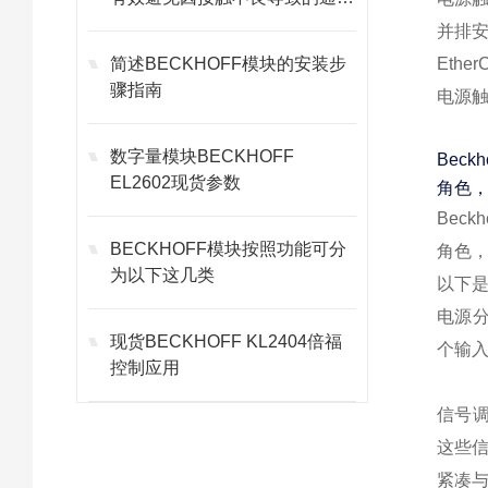
故障
并排
简述BECKHOFF模块的安装步
Ethe
骤指南
电源
数字量模块BECKHOFF
Bec
EL2602现货参数
角色
Bec
BECKHOFF模块按照功能可分
角色
为以下这几类
以下是
电源分
现货BECKHOFF KL2404倍福
个输
控制应用
信号调
这些
紧凑与