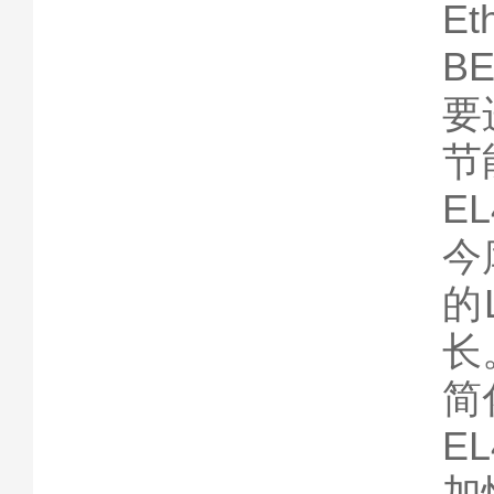
E
B
要
节
E
今
的
长
简
E
加