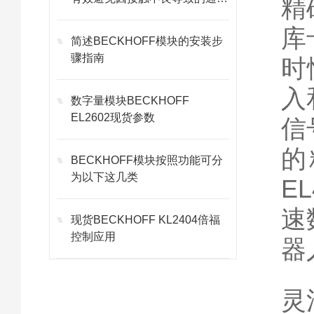
精
故障
库
简述BECKHOFF模块的安装步
骤指南
时
入
数字量模块BECKHOFF
EL2602现货参数
信
的
BECKHOFF模块按照功能可分
为以下这几类
E
速
现货BECKHOFF KL2404倍福
控制应用
器
灵