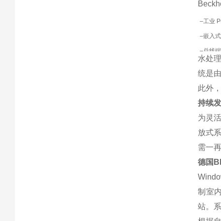
Bec
–
工业 
–
嵌入式
–
总线端
水处
统是
此外
持续发
为灵活
放式
需一
德国BE
Win
制室内
站。系