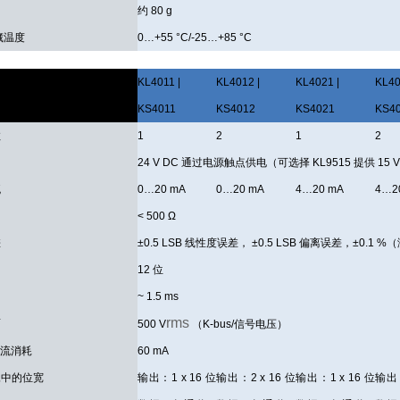
约 80 g
藏温度
0…+55 °C/-25…+85 °C
数
KL4011 |
KL4012 |
KL4021 |
KL40
KS4011
KS4012
KS4021
KS4
数
1
2
1
2
24 V DC 通过电源触点供电（可选择 KL9515 提供 15 V
流
0…20 mA
0…20 mA
4…20 mA
4…2
< 500 Ω
差
±0.5 LSB 线性度误差， ±0.5 LSB 偏离误差，±0.1 
12 位
间
~ 1.5 ms
rms
离
500 V
（K-bus/信号电压）
 电流消耗
60 mA
像中的位宽
输出：1 x 16 位
输出：2 x 16 位
输出：1 x 16 位
输出：