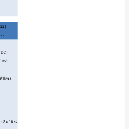
22 |
022
 DC）
0 mA
%（满量程）
2 x 16 位