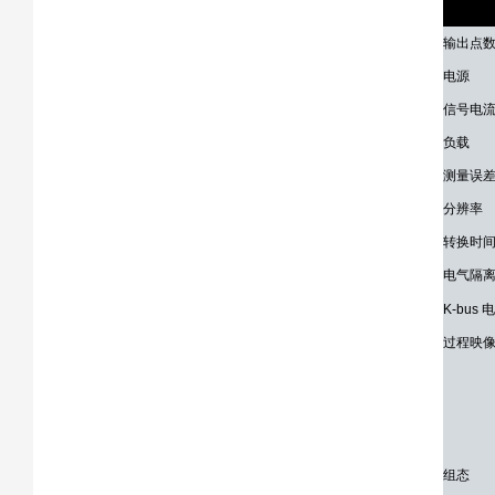
输出点
电源
信号电
负载
测量误
分辨率
转换时
电气隔
K-bus
过程映
组态