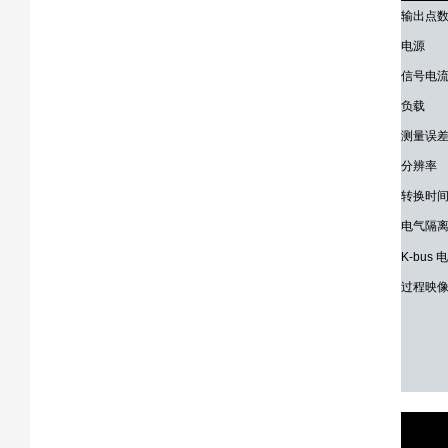
输出点
电源
信号电
负载
测量误
分辨率
转换时
电气隔
K-bus
过程映
技术参