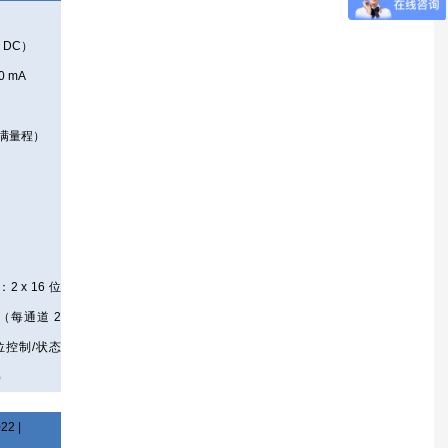
 DC）
0 mA
%（满量程）
2 x 16 位
（每通道 2
 位控制/状态
）
22 |