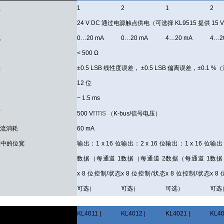
数
1
2
1
2
24 V DC 通过电源触点供电（可选择 KL9515 提供 15 V
流
0…20 mA
0…20 mA
4…20 mA
4…2
< 500 Ω
差
±0.5 LSB 线性度误差， ±0.5 LSB 偏离误差，±0.1 
12 位
间
~ 1.5 ms
rms
离
500 V
（K-bus/信号电压）
 电流消耗
60 mA
像中的位宽
输出：1 x 16 位
输出：2 x 16 位
输出：1 x 16 位
输出：
数据（每通道 1
数据（每通道 2
数据（每通道 1
数据
x 8 位控制/状态
x 8 位控制/状态
x 8 位控制/状态
x 8
可选）
可选）
可选）
可选
数
KL4011 |
KL4012 |
KL4021 |
KL40