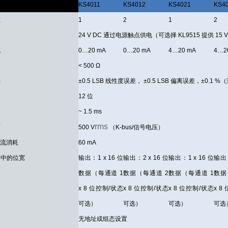
KS4011
KS4012
KS4021
KS4
数
1
2
1
2
24 V DC 通过电源触点供电（可选择 KL9515 提供 15 V
流
0…20 mA
0…20 mA
4…20 mA
4…2
< 500 Ω
差
±0.5 LSB 线性度误差， ±0.5 LSB 偏离误差，±0.1 
12 位
间
~ 1.5 ms
rms
离
500 V
（K-bus/信号电压）
 电流消耗
60 mA
像中的位宽
输出：1 x 16 位
输出：2 x 16 位
输出：1 x 16 位
输出：
数据（每通道 1
数据（每通道 2
数据（每通道 1
数据
x 8 位控制/状态
x 8 位控制/状态
x 8 位控制/状态
x 8
可选）
可选）
可选）
可选
无地址或组态设置