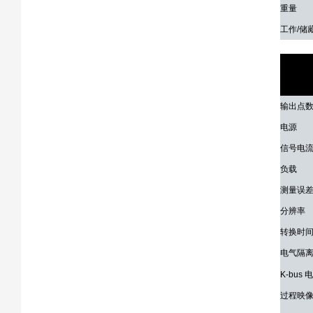
重量
工作/储
技术参
输出点
电源
信号电
负载
测量误
分辨率
转换时
电气隔
K-bus
过程映