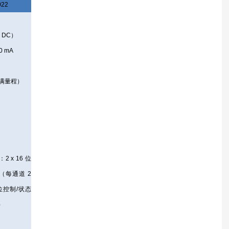
022
 DC）
0 mA
%（满量程）
2 x 16 位
（每通道 2
 位控制/状态
）