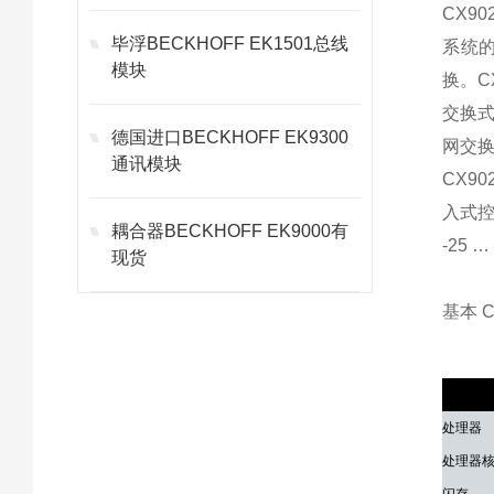
CX9
毕浮BECKHOFF EK1501总线
系统的
模块
换。C
交换式
德国进口BECKHOFF EK9300
网交换
通讯模块
CX9
入式
耦合器BECKHOFF EK9000有
-25
现货
基本 
技术参
处理器
处理器