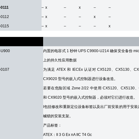
-0111
–
x
–
x
–
–
-0112
–
x
–
–
x
–
-0115
–
x
–
–
–
x
ries
-U900
内置的电容式 1 秒钟 UPS C9900-U214 确保安全备份 mic
上的持久性应用数据
-0107
为满足 ATEX 和 IECEx 认证对 CX5120、CX5130、CX
CX9020 型号的嵌入式控制器进行设备改造。
若要在危险区域 Zone 2/22 中使用 CX5120、CX5130、
和 CX9020 型号的嵌入式控制器，必须对它们进行改造。
I包括修改和重新定位设备标签以及出厂前安装的用于安装
械锁的安装支架。
产品标签：
ATEX：II 3 G Ex nA IIC T4 Gc