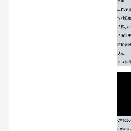
重量
工作/储
相对湿
抗振/抗
抗电磁干
防护等
认证
TC3 性
订货信
CX9020
CX9020