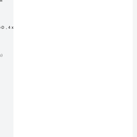
槽
-D，4 x
换）