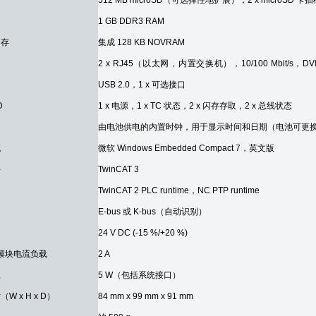
512 MB microSD（可选择性地扩展），2 x microSD 卡插
1 GB DDR3 RAM
内存
集成 128 KB NOVRAM
2 x RJ45（以太网，内置交换机），10/100 Mbit/s，DVI
USB 2.0，1 x 可选接口
D
1 x 电源，1 x TC 状态，2 x 闪存存取，2 x 总线状态
由电池供电的内置时钟，用于显示时间和日期（电池可更
统
微软 Windows Embedded Compact 7，英文版
件
TwinCAT 3
TwinCAT 2 PLC runtime，NC PTP runtime
E-bus 或 K-bus（自动识别）
24 V DC (-15 %/+20 %)
端子模块电流负载
2 A
耗
5 W（包括系统接口）
W x H x D）
84 mm x 99 mm x 91 mm