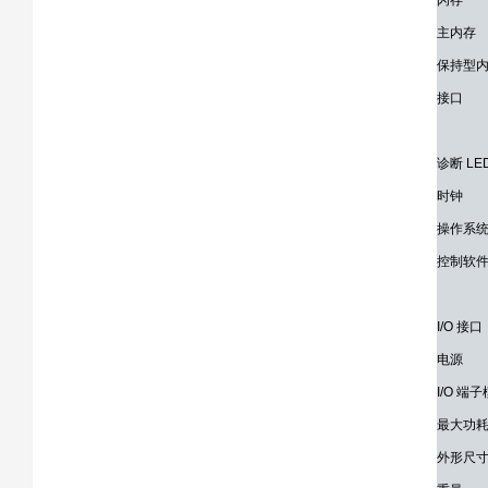
闪存
主内存
保持型
接口
诊断 LE
时钟
操作系
控制软
I/O 接口
电源
I/O 
最大功
外形尺寸（