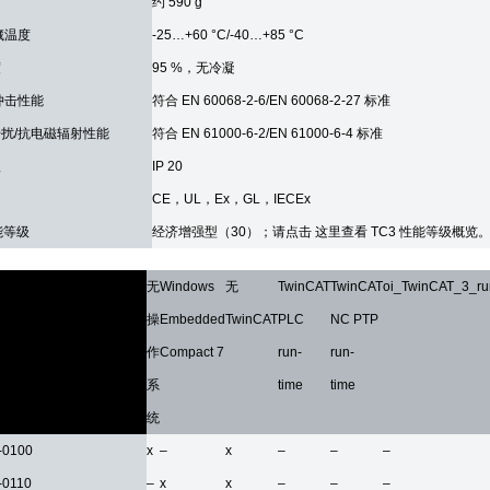
约 590 g
藏温度
-25…+60 °C/-40…+85 °C
度
95 %，无冷凝
冲击性能
符合 EN 60068-2-6/EN 60068-2-27 标准
扰/抗电磁辐射性能
符合 EN 61000-6-2/EN 61000-6-4 标准
级
IP 20
CE，UL，Ex，GL，IECEx
能等级
经济增强型（30）；请点击 这里查看 TC3 性能等级概览
息
无
Windows
无
TwinCAT
TwinCAT
oi_TwinCAT_3_r
操
Embedded
TwinCAT
PLC
NC PTP
作
Compact 7
run-
run-
系
time
time
统
-0100
x
–
x
–
–
–
-0110
–
x
x
–
–
–