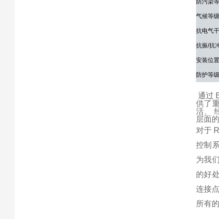
防污染
气候等级 E
抗电气
抗振/抗
安装位
防护等
通过 
供了重
活、
层面
对于 
控制系
为我们
的好处
连接点
所有的风