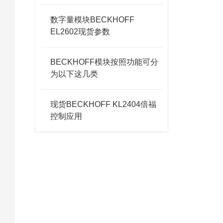
率
数字量模块BECKHOFF
E
EL2602现货参数
个
BECKHOFF模块按照功能可分
通
为以下这几类
B
现货BECKHOFF KL2404倍福
号
控制应用
E
用
数
信