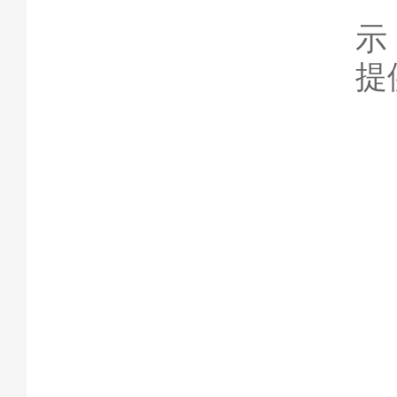
特
示
提
B
现
作
等
于
E
块
具