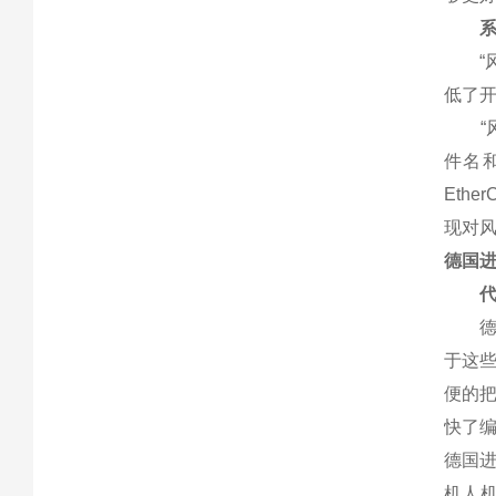
系统
“风
低了开
“风
件名和
Eth
现对风
德国进口
代码
德国进
于这些
便的把
快了
德国进
机人机