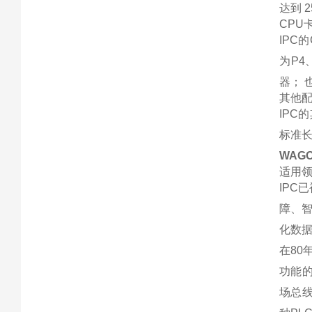
达到 2
CPU
IPC
为P4
器； 
其他
IPC
标准长
WAGO
适用
IPC
障、
化数
在80
功能的
场总线