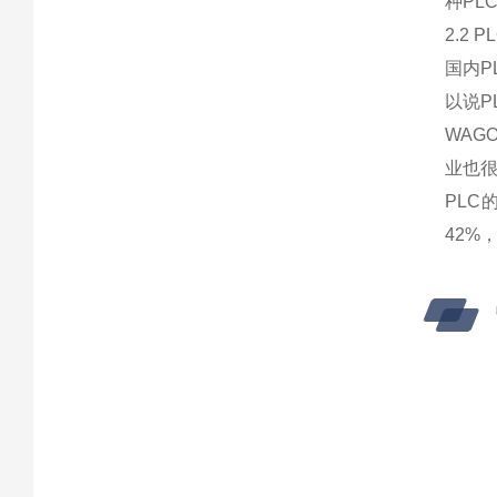
种PLC
2.2 
国内P
以说P
WAG
业也
PL
42%