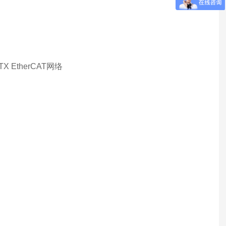
X EtherCAT网络