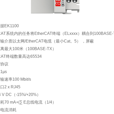
据EK1100
rCAT系统内的任务将EtherCAT终端（ELxxxx）耦合到100BASE-T
输介质以太网/EtherCAT电缆（最小Cat。5） ，屏蔽
离最大100米（100BASE-TX）
rCAT终端数量高达65534
网协议
1µs
速率100 Mbit/s
2 x RJ45
 V DC（-15%/+20%）
70 mA+(∑ E总线电流（1/4）
荷电流消耗