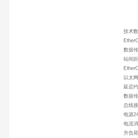
技术数
Ethe
数据传
站间距
Ethe
以太
延迟约
数据传输
总线接口
电源24
电流消耗
升负