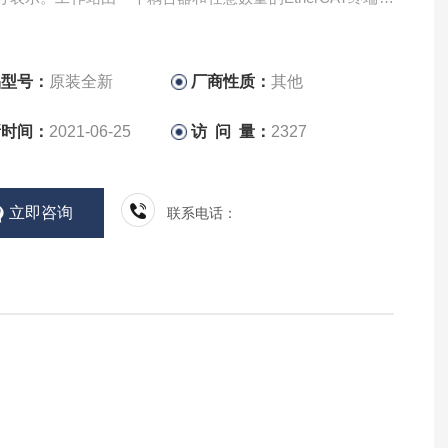
这些终端被自动检测并单独显示在过程图像中。销售
HOFF EK1100倍福总线模块
品型号：
原装全新
厂商性质：
其他
新时间：
2021-06-25
访 问 量：
2327
立即咨询
联系电话：