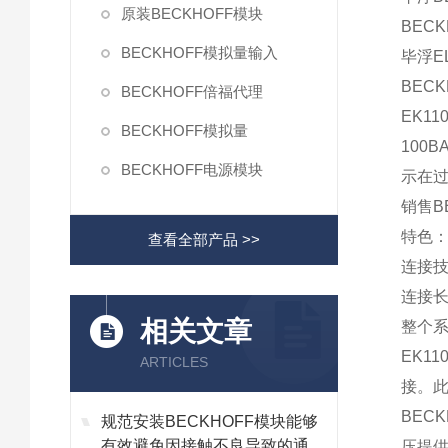
原装BECKHOFF模块
BECK
BECKHOFF模拟量输入
毕浮EL
BECK
BECKHOFF倍福代理
EK1
BECKHOFF模拟量
100
BECKHOFF电源模块
示在
销售B
特色
查看全部产品 >>
连接技术
连接长
相关文章
整个系
EK1
ARTICLES
接。此
BEC
规范安装BECKHOFF模块能够
有效避免因接触不良导致的通讯
压提