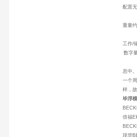
配置
重量约
工作/储
数字
息中
一个
样，
毕浮模
BECK
倍福EK
BECK
现货BE