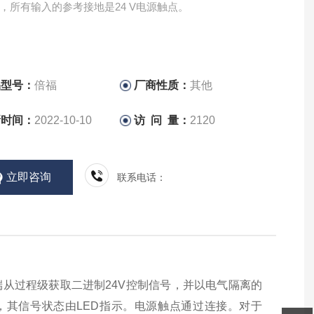
89，所有输入的参考接地是24 V电源触点。
品型号：
倍福
厂商性质：
其他
新时间：
2022-10-10
访 问 量：
2120
立即咨询
联系电话：
输入终端从过程级获取二进制24V控制信号，并以电气隔离的
道，其信号状态由LED指示。电源触点通过连接。对于