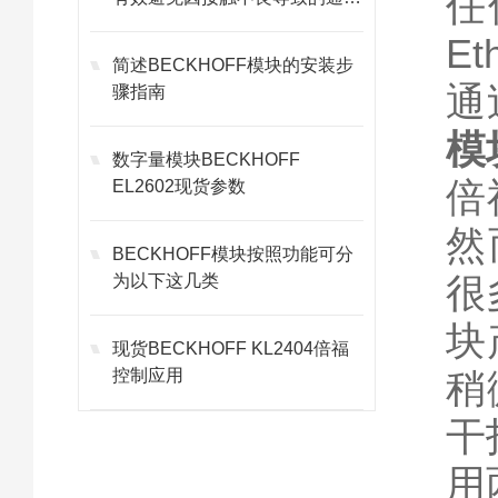
任
故障
E
简述BECKHOFF模块的安装步
通
骤指南
模
数字量模块BECKHOFF
倍
EL2602现货参数
然
BECKHOFF模块按照功能可分
很
为以下这几类
块
现货BECKHOFF KL2404倍福
控制应用
稍
干
用