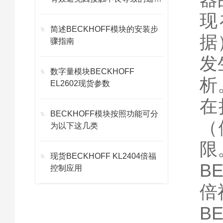
故障
现
简述BECKHOFF模块的安装步
据
骤指南
发
数字量模块BECKHOFF
析
EL2602现货参数
在
BECKHOFF模块按照功能可分
（
为以下这几类
限
现货BECKHOFF KL2404倍福
BE
控制应用
倍
B