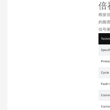
倍
根据
的频
信号
Techni
Specif
Protoc
Cycle 
Fault 
Curre
Curre