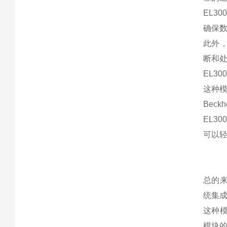
EL3
确保
此外，
断和
EL3
这种
Bec
EL3
可以
总的来
统集
这种模
模块