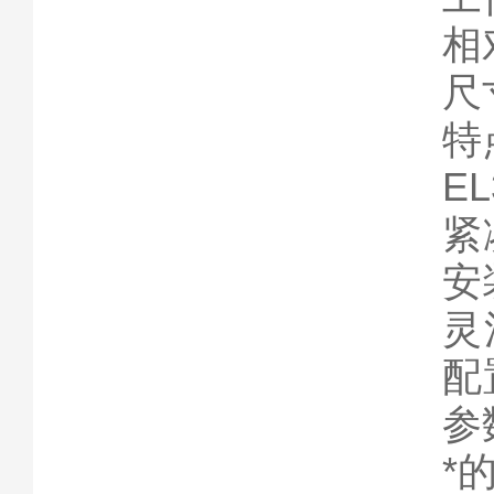
相
尺寸
特
E
紧
安
灵
配
参
*