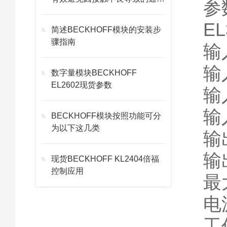
参
故障
E
简述BECKHOFF模块的安装步
骤指南
输
输
数字量模块BECKHOFF
EL2602现货参数
输
输
BECKHOFF模块按照功能可分
为以下这几类
输
输
现货BECKHOFF KL2404倍福
控制应用
最
电
工