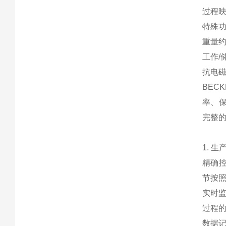
过程映像
特殊
重量约 
工作/储
抗电磁干
BEC
率、保
完整的
1. 
精确控
节按
实时
过程
数据