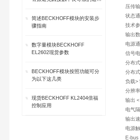
压传输
故障
状态通
简述BECKHOFF模块的安装步
技术
骤指南
输出数
电源通过
数字量模块BECKHOFF
EL2602现货参数
信号电压
分布
BECKHOFF模块按照功能可分
分布式时
为以下这几类
负载>
分辨率
现货BECKHOFF KL2404倍福
输出 <
控制应用
电气隔
输出速率
电源触
E-bu