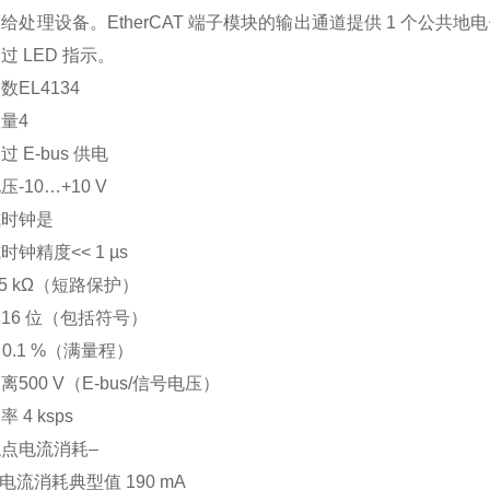
给处理设备。EtherCAT 端子模块的输出通道提供 1 个公共地电位
过 LED 指示。
参数
EL4134
量4
 E-bus 供电
-10…+10 V
式时钟是
钟精度<< 1 µs
 5 kΩ（短路保护）
16 位（包括符号）
 0.1 %（满量程）
离500 V（E-bus/信号电压）
 4 ksps
点电流消耗–
s 电流消耗典型值 190 mA