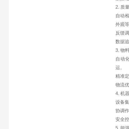
2. 
自动检
外观
反馈
数据
3. 
自动化
运。
精准
物流
4. 
设备集
协调
安全
5. 