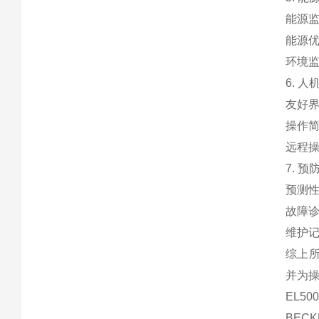
能源监
能源
环境
6. 
友好界
操作
远程
7. 
预测性
故障
维护
综上所
并为
EL50
BECK