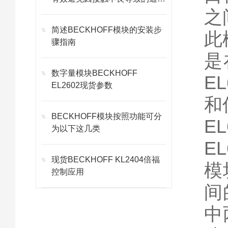
故障
之
简述BECKHOFF模块的安装步
此
骤指南
是
数字量模块BECKHOFF
E
EL2602现货参数
和
BECKHOFF模块按照功能可分
E
为以下这几类
E
现货BECKHOFF KL2404倍福
模
控制应用
间
中