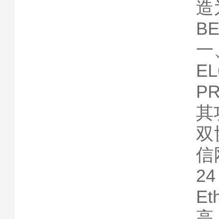
造
B
一
E
P
其
双
信
2
E
高