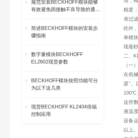
境，模
规范安装BECKHOFF模块能够
有效避免因接触不良导致的通讯
精度；
故障
准过
简述BECKHOFF模块的安装步
此外，
骤指南
单模块
现毫
数字量模块BECKHOFF
二、K
EL2602现货参数
（一
在机械
BECKHOFF模块按照功能可分
梁"。
为以下这几类
100
这些数
现货BECKHOFF KL2404倍福
液温
控制应用
设备运
以上