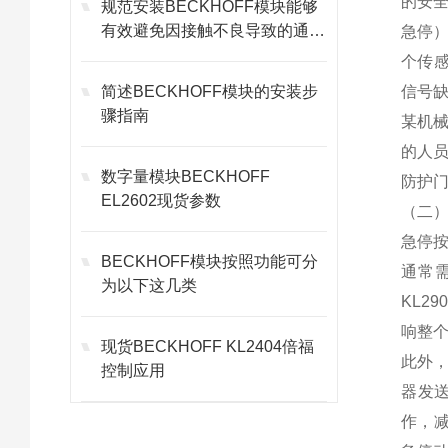
的安全
规范安装BECKHOFF模块能够
有效避免因接触不良导致的通讯
急停）
故障
个传感
简述BECKHOFF模块的安装步
信号
骤指南
某机械
的人
数字量模块BECKHOFF
防护
EL2602现货参数
（二
急停按
BECKHOFF模块按照功能可分
通常
为以下这几类
KL2
响整
现货BECKHOFF KL2404倍福
此外，
控制应用
器发
作，减