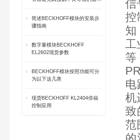
信
故障
控
简述BECKHOFF模块的安装步
骤指南
知
工
数字量模块BECKHOFF
EL2602现货参数
等
P
BECKHOFF模块按照功能可分
为以下这几类
电
机
现货BECKHOFF KL2404倍福
控制应用
致
范
的