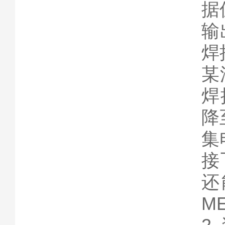
据
输
焊
某
焊
降
集
接
还
M