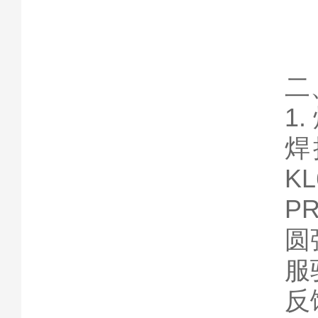
二
1
焊
K
P
圆
服
反