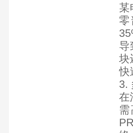
某
零
3
导
块
快
3
在
需
P