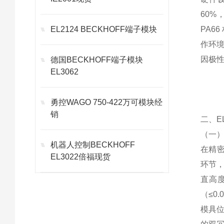
60
EL2124 BECKHOFF端子模块
PA6
作环境
因极
德国BECKHOFF端子模块
EL3062
勇控WAGO 750-422万可模块经
销
二、E
（一
机器人控制BECKHOFF
在精密
EL3022倍福现货
环节，
直高度
（≤0
模具位