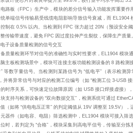
余设计使芯片封装良率提升至 99.8%，较行业平均水平高出 3.2
电路板（FPC）生产中，模块的差分信号输入功能发挥重要作用。
统单端信号传输易受线缆电阻影响导致信号衰减，而 EL1904 
控制在 0.5% 以内。当检测到 FPC 张力超过 20N（预
整传输带速度，避免 FPC 因过度拉伸产生裂纹，保障生产质量
）电子设备质量检测的信号交互
备质量检测环节对信号的准确性与实时性要求，EL1904 模
脑主板检测场景中，模块可连接主板功能检测设备的 8 路检测接口
" 等数字量信号。当检测到某路信号为 “低电平"（表示检
），并将异常信号与对应的检测工位编号（如 “检测工位 3-US
的时序关系，可快速定位故障原因（如 USB 接口焊接虚接
块支持与检测设备的 “双向数据交互"，检测系统可通过 Ether
值（如将 “供电电压正常" 的判定阈值从 19V 调整至 19.5
元器件（如电容、电阻）筛选检测中，EL1904 模块可接入筛选设备
位时，若判定为 “合格"，模块采集到高电平信号，传输至分拣