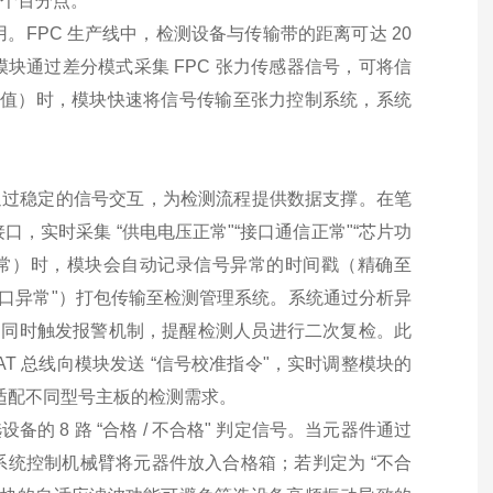
 个百分点。
FPC 生产线中，检测设备与传输带的距离可达 20
模块通过差分模式采集 FPC 张力传感器信号，可将信
设安全阈值）时，模块快速将信号传输至张力控制系统，系统
。
块通过稳定的信号交互，为检测流程提供数据支撑。在笔
，实时采集 “供电电压正常"“接口通信正常"“芯片功
测异常）时，模块会自动记录信号异常的时间戳（精确至
B 接口异常"）打包传输至检测管理系统。系统通过分析异
），同时触发报警机制，提醒检测人员进行二次复检。此
CAT 总线向模块发送 “信号校准指令"，实时调整模块的
V），适配不同型号主板的检测需求。
的 8 路 “合格 / 不合格" 判定信号。当元器件通过
系统控制机械臂将元器件放入合格箱；若判定为 “不合