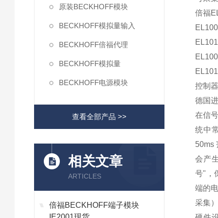
原装BECKHOFF模块
倍福EL
BECKHOFF模拟量输入
EL100
EL101
BECKHOFF倍福代理
EL100
BECKHOFF模拟量
EL10
BECKHOFF电源模块
控制器C
德国进口
在信号
查看全部产品 >>
统中常
50m
相关文章
会产生
号"，
ARTICLES
端的
采集
倍福BECKHOFF端子模块
IE2001现货
硬件设