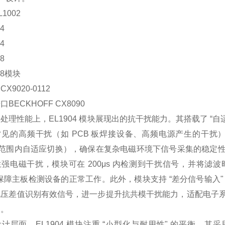
1002
4
4
8
18模块
X9020-0112
BECKHOFF CX8090
处理性能上，EL1904 模块展现出的抗干扰能力。其搭载了 “
见的高频干扰（如 PCB 板焊接设备、高频电源产生的干扰），
s 范围内自适应切换），确保在复杂电磁环境下信号采集的稳
强电磁干扰，模块可在 200μs 内检测到干扰信号，并将滤波时间
保障主板检测设备的正常工作。此外，模块支持 “差分信号输入
电压差值识别有效信号，进一步提升抗共模干扰能力，适配电子
）。
计层面，EL1904 模块注重 “小型化与耐用性" 的平衡。其